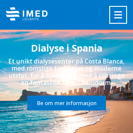
Dialyse i Spania
Et unikt dialysesenter på Costa Blanca,
med romslige fasiliteter og moderne
utstyr, for å hjelpe deg med å tilbringe
en fantastisk ferie i Benidorm.
Be om mer informasjon